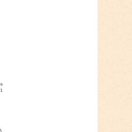
es
81
)