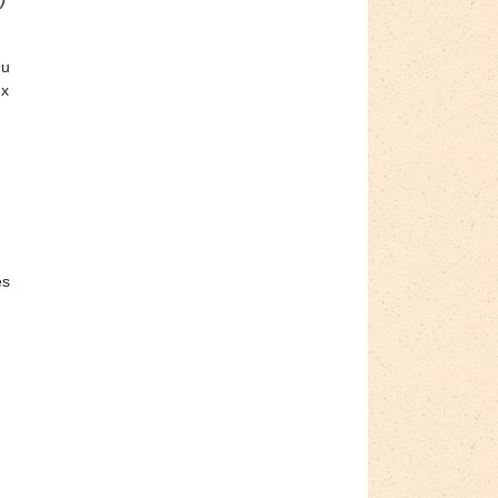
du
ux
es
n