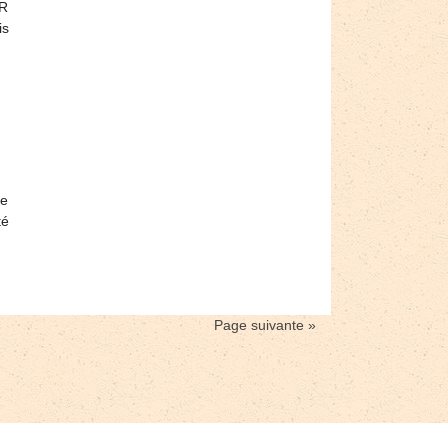
UR
is
de
té
Page suivante »