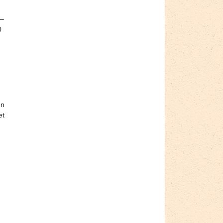
 –
0
en
et